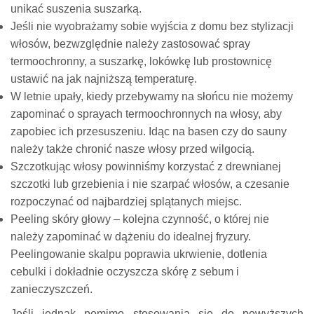
unikać suszenia suszarką.
Jeśli nie wyobrażamy sobie wyjścia z domu bez stylizacji
włosów, bezwzględnie należy zastosować spray
termoochronny, a suszarkę, lokówkę lub prostownicę
ustawić na jak najniższą temperaturę.
W letnie upały, kiedy przebywamy na słońcu nie możemy
zapominać o sprayach termoochronnych na włosy, aby
zapobiec ich przesuszeniu. Idąc na basen czy do sauny
należy także chronić nasze włosy przed wilgocią.
Szczotkując włosy powinniśmy korzystać z drewnianej
szczotki lub grzebienia i nie szarpać włosów, a czesanie
rozpoczynać od najbardziej splątanych miejsc.
Peeling skóry głowy – kolejna czynność, o której nie
należy zapominać w dążeniu do idealnej fryzury.
Peelingowanie skalpu poprawia ukrwienie, dotlenia
cebulki i dokładnie oczyszcza skórę z sebum i
zanieczyszczeń.
Jeśli jednak pomimo stosowania się do powyższych