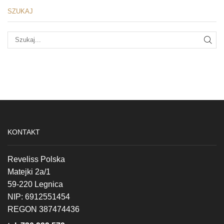
SZUKAJ
SZU
KONTAKT
Reveliss Polska
Matejki 2a/1
59-220 Legnica
NIP: 6912551454
REGON 387474436